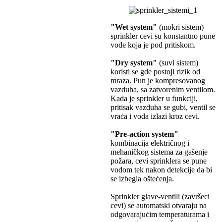
"Wet system"
(mokri sistem)
sprinkler cevi su konstantno pune
vode koja je pod pritiskom.
"Dry system"
(suvi sistem)
koristi se gde postoji rizik od
mraza. Pun je kompresovanog
vazduha, sa zatvorenim ventilom.
Kada je sprinkler u funkciji,
pritisak vazduha se gubi, ventil se
vraċa i voda izlazi kroz cevi.
"Pre-action system"
kombinacija električnog i
mehaničkog sistema za gašenje
požara, cevi sprinklera se pune
vodom tek nakon detekcije da bi
se izbegla ošteċenja.
Sprinkler glave-ventili (završeci
cevi) se automatski otvaraju na
odgovarajuċim temperaturama i