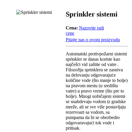
Sprinkler sistemi
Cena:
Nazovite radi
cene
Pitajte nas o ovom proizvodu
Automatski protivpožarni sistemi
sprinkler se danas koriste kao
najčešċi vid zaštite od vatre .
Filozofija sprinklera se zasniva
na delovanju odgovarajuċe
količine vode (što manje to bolje)
na pravom mestu (u središtu
vatre) u pravo vreme (što pre to
bolje). Mnogi uobičajeni sistemi
se snabdevaju vodom iz gradske
mreže, ali se sve više postavljaju
rezervoari sa vodom, sa
pumpama da bi se obezbedio
odgovaravajuċi tok vode i
pritisak.