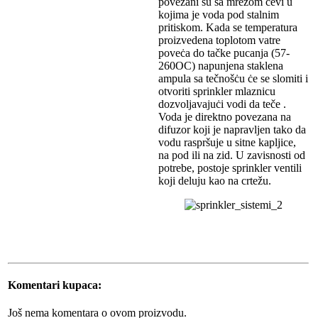
povezani su sa mrežom cevi u
kojima je voda pod stalnim
pritiskom. Kada se temperatura
proizvedena toplotom vatre
poveċa do tačke pucanja (57-
260OC) napunjena staklena
ampula sa tečnošċu ċe se slomiti i
otvoriti sprinkler mlaznicu
dozvoljavajuċi vodi da teče .
Voda je direktno povezana na
difuzor koji je napravljen tako da
vodu raspršuje u sitne kapljice,
na pod ili na zid. U zavisnosti od
potrebe, postoje sprinkler ventili
koji deluju kao na crtežu.
Komentari kupaca:
Još nema komentara o ovom proizvodu.